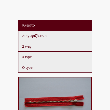
Κλειστό
Διαχωριζόμενο
2 way
X type
O type