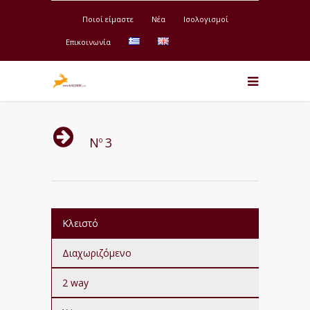
Ποιοί είμαστε
Νέα
Ισολογισμοί
Επικοινωνία
Ν
3
ο
Κλειστό
Διαχωριζόμενο
2 way