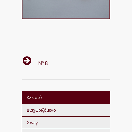
Ν
8
ο
Κλειστό
Διαχωριζόμενο
2 way