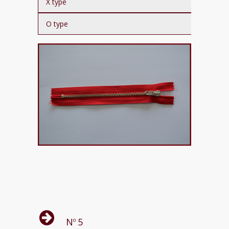
X type
O type
Ν
5
ο