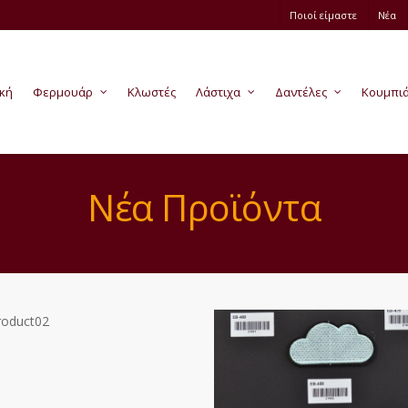
Ποιοί είμαστε
Νέα
κή
Φερμουάρ
Κλωστές
Λάστιχα
Δαντέλες
Κουμπι
Νέα Προϊόντα