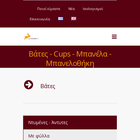
Ποιοί είμαστε
Νέα
Ισολογισμοί
Επικοινωνία
Βάτες - Cups - Μπανέλα -
Μπανελοθήκη
Βάτες
Ντυμένες - Άντυτες
Με φύλλα