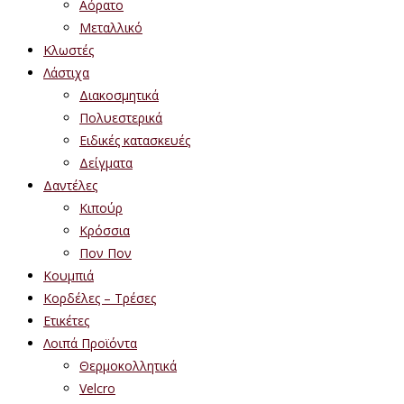
Αόρατο
Μεταλλικό
Κλωστές
Λάστιχα
Διακοσμητικά
Πολυεστερικά
Ειδικές κατασκευές
Δείγματα
Δαντέλες
Κιπούρ
Κρόσσια
Πον Πον
Κουμπιά
Κορδέλες – Τρέσες
Ετικέτες
Λοιπά Προϊόντα
Θερμοκολλητικά
Velcro