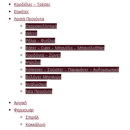
Κορδέλες – Τρέσες
Ετικέτες
Λοιπά Προϊόντα
Θερμοκολλητικά
Velcro
Ρέλια – Φυτίλια
Βάτες – Cups – Μπανέλα – Μπανελοθήκη
Κορδόνια – Ζώνες
Ψαλίδια
Κόπιτσες – Σούστες – Παραμάνες – Αυξομειωτικά
Βελόνες Μηχανών
Αναλώσιμα
Νέα Προϊόντα
Αρχική
Φερμουάρ
Σπιράλ
Κοκκάλινο