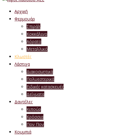
Αρχική
Φερμουάρ
Σπιράλ
Κοκκάλινο
Αόρατο
Μεταλλικό
Κλωστές
Λάστιχα
Διακοσμητικά
Πολυεστερικά
Ειδικές κατασκευές
Δείγματα
Δαντέλες
Κιπούρ
Κρόσσια
Πον Πον
Κουμπιά